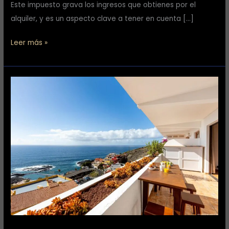
Este impuesto grava los ingresos que obtienes por el
alquiler, y es un aspecto clave a tener en cuenta […]
Leer más »
Requisitos
para
tener
una
vivienda
de
alquiler
vacacional
en
Canarias,
conoce