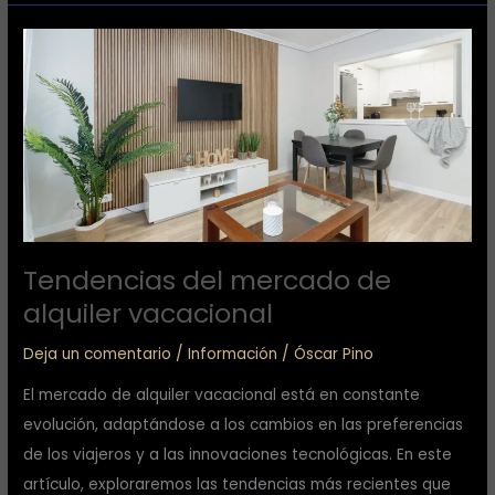
Tendencias
del
mercado
de
alquiler
vacacional
Tendencias del mercado de
alquiler vacacional
Deja un comentario
/
Información
/
Óscar Pino
El mercado de alquiler vacacional está en constante
evolución, adaptándose a los cambios en las preferencias
de los viajeros y a las innovaciones tecnológicas. En este
artículo, exploraremos las tendencias más recientes que