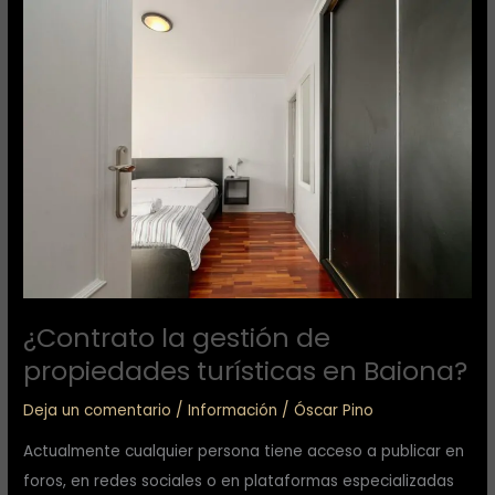
¿Contrato
la
gestión
de
propiedades
turísticas
en
Baiona?
¿Contrato la gestión de
propiedades turísticas en Baiona?
Deja un comentario
/
Información
/
Óscar Pino
Actualmente cualquier persona tiene acceso a publicar en
foros, en redes sociales o en plataformas especializadas