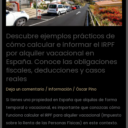
informar
el
IRPF
por
Descubre ejemplos prácticos de
alquiler
cómo calcular e informar el IRPF
vacacional
por alquiler vacacional en
en
España. Conoce las obligaciones
España.
Conoce
fiscales, deducciones y casos
las
reales
obligaciones
Deja un comentario
/
Información
/
Óscar Pino
fiscales,
deducciones
Si tienes una propiedad en España que alquilas de forma
y
temporal o vacacional, es importante que conozcas cómo
casos
funciona calcular el IRPF para alquiler vacacional (Impuesto
reales
sobre la Renta de las Personas Físicas) en este contexto.